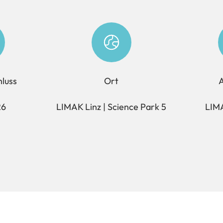
luss
Ort
A
26
LIMAK Linz | Science Park 5
LIMA