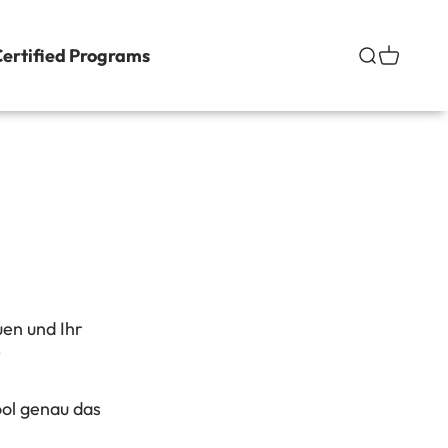
ertified Programs
Suche
Warenko
en und Ihr
?
ool genau das