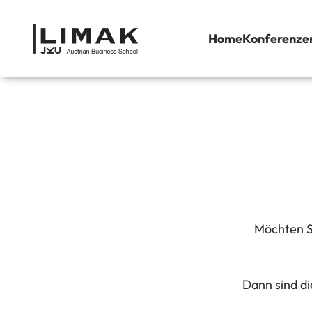
Zum Inhalt springen
LIMAK Austrian Business School GmbH
Home
Konferenze
Möchten S
Dann sind di