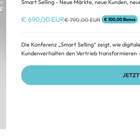
Smart Selling - Neue Märkte, neue Kunden, ne
Angebot
€ 690,00 EUR
Regulärer Preis
€ 790,00 EUR
€ 100,00 Bonus
Die Konferenz „Smart Selling“ zeigt, wie digit
Kundenverhalten den Vertrieb transformieren 
JETZT