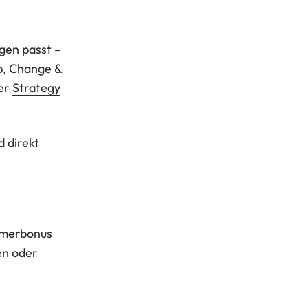
gen passt –
p, Change &
er
Strategy
d direkt
mmerbonus
en oder